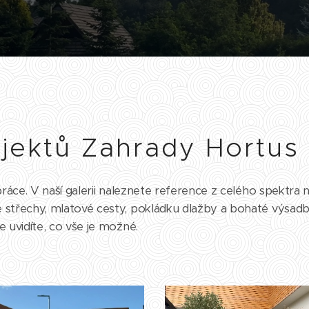
ojektů Zahrady Hortu
práce. V naší galerii naleznete reference z celého spektra n
střechy, mlatové cesty, pokládku dlažby a bohaté výsadby r
 uvidíte, co vše je možné.