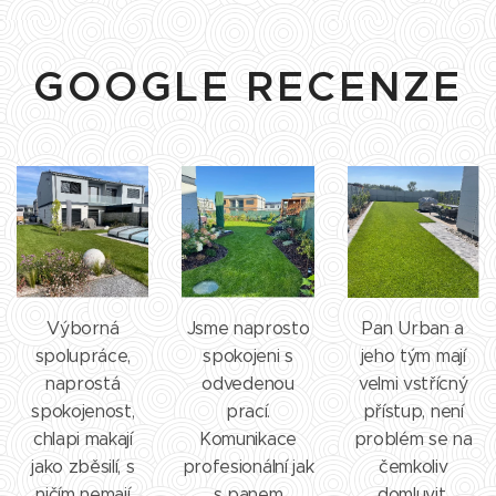
GOOGLE RECENZE
Výborná
Jsme naprosto
Pan Urban a
spolupráce,
spokojeni s
jeho tým mají
naprostá
odvedenou
velmi vstřícný
spokojenost,
prací.
přístup, není
chlapi makají
Komunikace
problém se na
jako zběsilí, s
profesionální jak
čemkoliv
ničím nemají
s panem
domluvit.