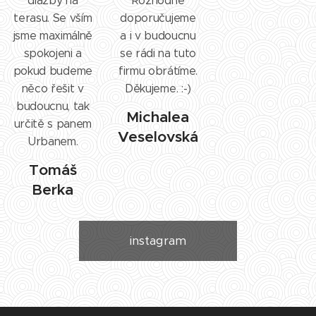
dlažby na
Rozhodně
terasu. Se vším
doporučujeme
jsme maximálně
a i v budoucnu
spokojeni a
se rádi na tuto
pokud budeme
firmu obrátíme.
něco řešit v
Děkujeme. :-)
budoucnu, tak
Michalea
určitě s panem
Veselovská
Urbanem.
Tomáš
Berka
instagram