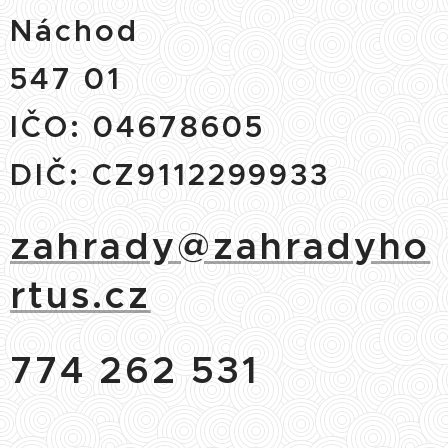
Náchod
547 01
IČO: 04678605
DIČ: CZ9112299933
zahrady@zahradyho
rtus.cz
774 262 531