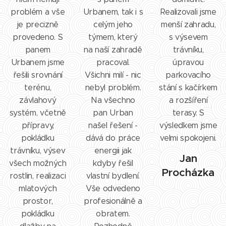
problém a vše
Urbanem, tak i s
Realizovali jsme
je precizně
celým jeho
menší zahradu,
provedeno. S
týmem, který
s výsevem
panem
na naší zahradě
trávníku,
Urbanem jsme
pracoval.
úpravou
řešili srovnání
Všichni milí - nic
parkovacího
terénu,
nebyl problém.
stání s kačírkem
závlahový
Na všechno
a rozšíření
systém, včetně
pan Urban
terasy. S
přípravy,
našel řešení -
výsledkem jsme
pokládku
dává do práce
velmi spokojeni.
trávníku, výsev
energii jak
Jan
všech možných
kdyby řešil
Procházka
rostlin, realizaci
vlastní bydlení.
mlatových
Vše odvedeno
prostor,
profesionálně a
pokládku
obratem.